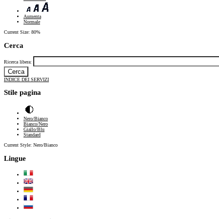
Aumenta
Normale
Current Size:
80%
Cerca
Ricerca libera:
INDICE DEI SERVIZI
Stile pagina
Nero/Bianco
Bianco/Nero
Giallo/Blu
Standard
Current Style:
Nero/Bianco
Lingue