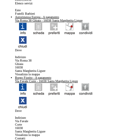
Elenco servizi
Ente
Fratelli Barbieri
Autorimessa Europa
- A pagamento
Via Roma 38 Ghiaia - 16038 Santa Margherita Ligure
Dove
Indirizzo
Via Roma 38
Ghiaia
16038
Santa Margherita Ligure
Visualizza la mappa
Borgo Fiorito
- A pagamento
Via Favale Corte - 16038 Santa Margherita Ligure
Dove
Indirizzo
Via Favale
Corte
16038
Santa Margherita Ligure
Visualizza la mappa
Contatti