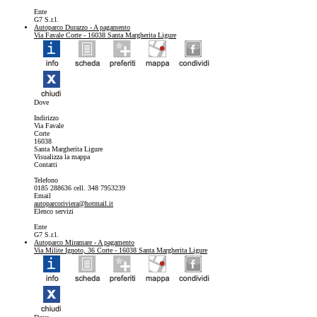
Ente
G7 S.r.l.
Autoparco Durazzo
- A pagamento
Via Favale Corte - 16038 Santa Margherita Ligure
Dove
Indirizzo
Via Favale
Corte
16038
Santa Margherita Ligure
Visualizza la mappa
Contatti
Telefono
0185 288636 cell. 348 7953239
Email
autoparcoriviera@hotmail.it
Elenco servizi
Ente
G7 S.r.l.
Autoparco Miramare
- A pagamento
Via Milite Ignoto, 36 Corte - 16038 Santa Margherita Ligure