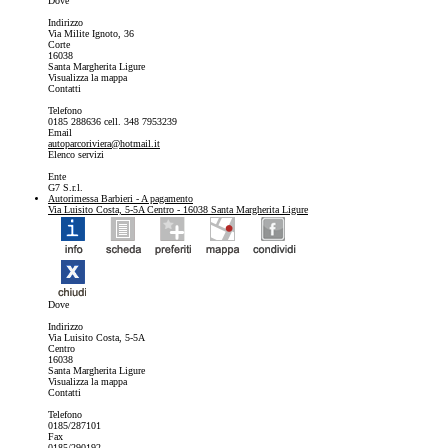
Dove
Indirizzo
Via Milite Ignoto, 36
Corte
16038
Santa Margherita Ligure
Visualizza la mappa
Contatti
Telefono
0185 288636 cell. 348 7953239
Email
autoparcoriviera@hotmail.it
Elenco servizi
Ente
G7 S.r.l.
Autorimessa Barbieri
- A pagamento
Via Luisito Costa, 5-5A Centro - 16038 Santa Margherita Ligure
Dove
Indirizzo
Via Luisito Costa, 5-5A
Centro
16038
Santa Margherita Ligure
Visualizza la mappa
Contatti
Telefono
0185/287101
Fax
0185/290192