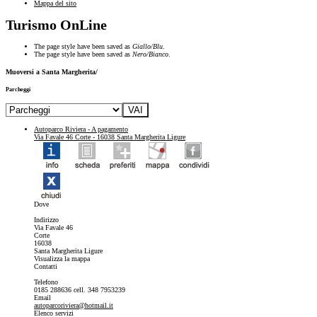
Mappa del sito
Turismo OnLine
The page style have been saved as
Giallo/Blu
.
The page style have been saved as
Nero/Bianco
.
Muoversi a Santa Margherita/
Parcheggi
Autoparco Riviera
- A pagamento
Via Favale 46 Corte - 16038 Santa Margherita Ligure
Dove
Indirizzo
Via Favale 46
Corte
16038
Santa Margherita Ligure
Visualizza la mappa
Contatti
Telefono
0185 288636 cell. 348 7953239
Email
autoparcoriviera@hotmail.it
Elenco servizi