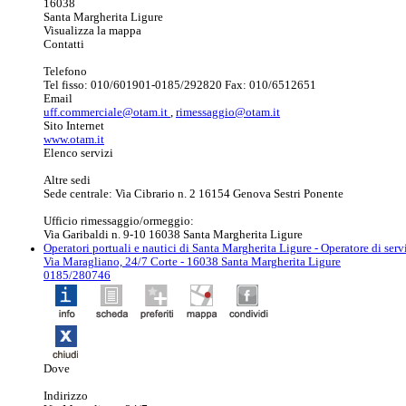
16038
Santa Margherita Ligure
Visualizza la mappa
Contatti
Telefono
Tel fisso: 010/601901-0185/292820 Fax: 010/6512651
Email
uff.commerciale@otam.it
,
rimessaggio@otam.it
Sito Internet
www.otam.it
Elenco servizi
Altre sedi
Sede centrale: Via Cibrario n. 2 16154 Genova Sestri Ponente
Ufficio rimessaggio/ormeggio:
Via Garibaldi n. 9-10 16038 Santa Margherita Ligure
Operatori portuali e nautici di Santa Margherita Ligure
- Operatore di serv
Via Maragliano, 24/7 Corte - 16038 Santa Margherita Ligure
0185/280746
Dove
Indirizzo