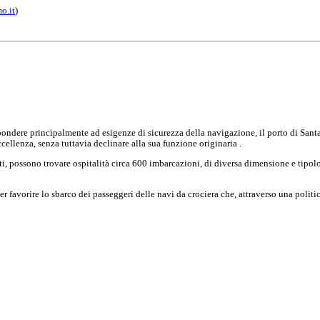
o.it
)
ndere principalmente ad esigenze di sicurezza della navigazione, il porto di Santa
cellenza, senza tuttavia declinare alla sua funzione originaria .
ti, possono trovare ospitalità circa 600 imbarcazioni, di diversa dimensione e tipolo
 per favorire lo sbarco dei passeggeri delle navi da crociera che, attraverso una poli