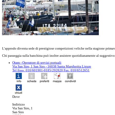
L’approdo diventa sede di prestigiose competizioni veliche nella stagione primav
Chi passeggia sulla banchina può inoltre assistere quotidianamente al suggestivo sp
Otam
- Operatore di servizi portuali
Via San Siro, 1 San Siro - 16038 Santa Margherita Ligure
Tel fisso: 010/601901-0185/292820 Fax: 010/6512651
Dove
Indirizzo
Via San Siro, 1
San Siro