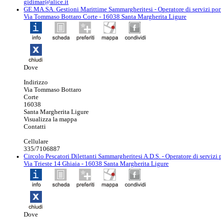
gidimar@alice.it
GE.MA.SA. Gestioni Marittime Sammargheritesi
- Operatore di servizi por
Via Tommaso Bottaro Corte - 16038 Santa Margherita Ligure
Dove
Indirizzo
Via Tommaso Bottaro
Corte
16038
Santa Margherita Ligure
Visualizza la mappa
Contatti
Cellulare
335/7106887
Circolo Pescatori Dilettanti Sammargheritesi A.D.S.
- Operatore di servizi 
Via Trieste 14 Ghiaia - 16038 Santa Margherita Ligure
Dove