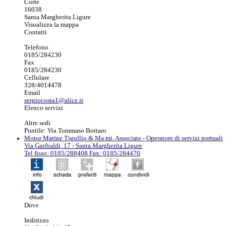
Corte
16038
Santa Margherita Ligure
Visualizza la mappa
Contatti
Telefono
0185/284230
Fax
0185/284230
Cellulare
328/4014478
Email
sergiocosta1@alice.it
Elenco servizi
Altre sedi
Pontile: Via Tommaso Bottaro
Motor Marine Tigullio & Ma.mi. Associate
- Operatore di servizi portuali
Via Garibaldi, 17 - Santa Margherita Ligure
Tel fisso: 0185/288408 Fax: 0185/284470
Dove
Indirizzo