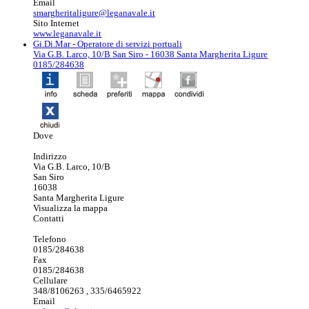
Email
smargheritaligure@leganavale.it
Sito Internet
www.leganavale.it
Gi.Di.Mar
- Operatore di servizi portuali
Via G.B. Larco, 10/B San Siro - 16038 Santa Margherita Ligure
0185/284638
Dove
Indirizzo
Via G.B. Larco, 10/B
San Siro
16038
Santa Margherita Ligure
Visualizza la mappa
Contatti
Telefono
0185/284638
Fax
0185/284638
Cellulare
348/8106263 , 335/6465922
Email