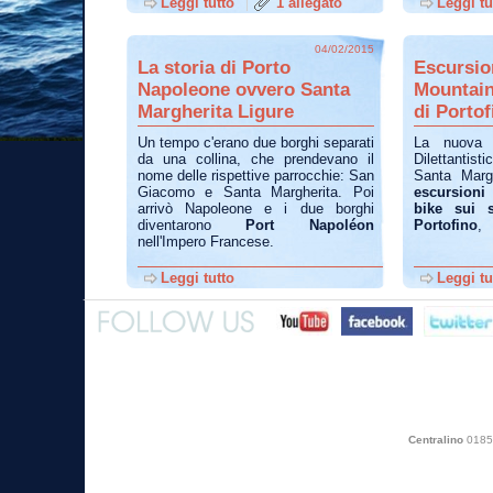
Leggi tutto
1 allegato
Leggi tu
04/02/2015
La storia di Porto
Escursio
Napoleone ovvero Santa
Mountain
Margherita Ligure
di Portof
Un tempo c'erano due borghi separati
La nuova A
da una collina, che prendevano il
Dilettantis
nome delle rispettive parrocchie: San
Santa Margh
Giacomo e Santa Margherita. Poi
escursioni
arrivò Napoleone e i due borghi
bike sui s
diventarono
Port Napoléon
Portofino
,
nell'Impero Francese.
Leggi tutto
Leggi tu
Centralino
0185