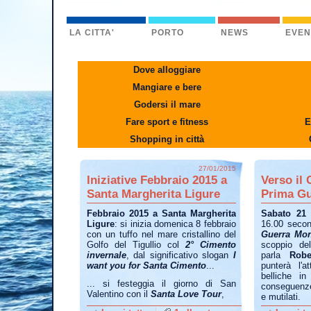
LA CITTA'
PORTO
NEWS
EVEN
Dove alloggiare
Mangiare e bere
Godersi il mare
Fare sport e fitness
E
Shopping in città
27/01/2015
Iniziative Febbraio 2015 a
Verso il 
Santa Margherita Ligure
Prima Gu
Febbraio 2015 a Santa Margherita
Sabato 21 
Ligure
: si inizia domenica 8 febbraio
16.00 secon
con un tuffo nel mare cristallino del
Guerra Mon
Golfo del Tigullio col
2° Cimento
scoppio de
invernale
, dal significativo slogan
I
parla
Rob
want you for Santa Cimento
...
punterà l'a
belliche in 
... si festeggia il giorno di San
conseguenze i
Valentino con il
Santa Love Tour
,
e mutilati.