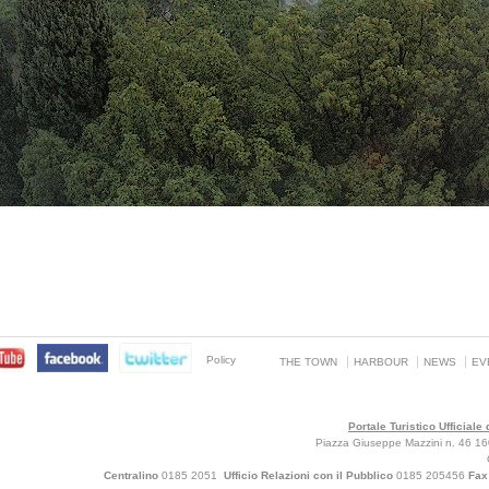
Policy
THE TOWN
HARBOUR
NEWS
EV
Portale Turistico Ufficial
Piazza Giuseppe Mazzini n. 46 160
Centralino
0185 2051
Ufficio Relazioni con il Pubblico
0185 205456
Fa