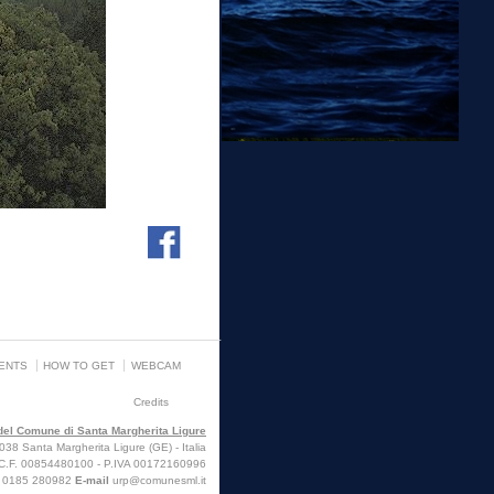
ENTS
HOW TO GET
WEBCAM
Credits
e del Comune di Santa Margherita Ligure
38 Santa Margherita Ligure (GE) - Italia
C.F. 00854480100 - P.IVA 00172160996
x
0185 280982
E-mail
urp@comunesml.it