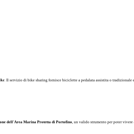
ike
.
Il servizio di bike sharing fornisce biciclette a pedalata assistita o tradizional
ione dell'Area Marina Protetta di Portofino
, un valido strumento per poter viver