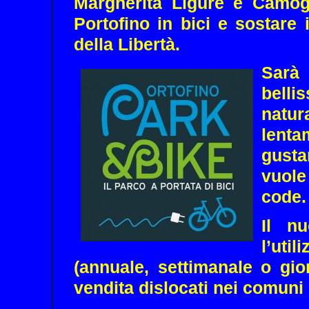
Margherita Ligure
e
Camog
Portofino
in bici e sostare
della Libertà.
Sarà
belli
natu
lenta
gusta
vuole
code.
Il nu
l’ut
(annuale, settimanale o gio
vendita dislocati nei comuni 