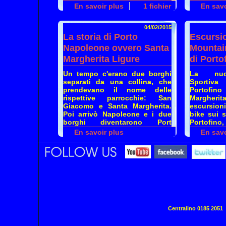
Murgia, M
comune di Santa Margherita
En savoir plus
1 fichier
En savo
Missiroli,
Ligure: scopri cosa Santa
attaché
Margherita
04/02/2015
La storia di Porto
Escursio
Napoleone ovvero Santa
Mountai
Margherita Ligure
di Porto
Un tempo c'erano due borghi
La nuov
separati da una collina, che
Sportiva
prendevano il nome delle
Portofi
rispettive parrocchie: San
Margherit
Giacomo e Santa Margherita.
escursioni
Poi arrivò Napoleone e i due
bike sui s
borghi diventarono
Port
Portofino
,
Napoléon
nell'Impero
En savoir plus
En savo
Francese.
Centralino
0185 2051