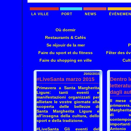
LA VILLE
PORT
NEWS
ÉVÉNEMEN
Où dormir
Restaurants & Cafés
Se réjouir de la mer
P
Faire du sport et du fitness
Fêter des é
Faire du shopping en ville
Cul
25/02/2015
#LiveSanta marzo 2015
Dentro le
letterat
Primavera a Santa Margherita
dagli au
Ligure
: tanti eventi e
manifestazioni organizzati per
Il mese d
allietare le vostre giornate alla
primaver
scoperta delle bellezze di
Margherita
Santa Margherita Ligure e
di scri
all’insegna della cultura, dello
contemp
sport e della tradizione.
importa
Antonio 
#LiveSanta
Gli eventi del