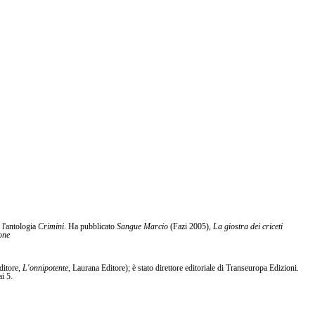
 l'antologia
Crimini
. Ha pubblicato
Sangue Marcio
(Fazi 2005),
La giostra dei criceti
one
ditore,
L'onnipotente
, Laurana Editore); è stato direttore editoriale di Transeuropa Edizioni.
i 5.