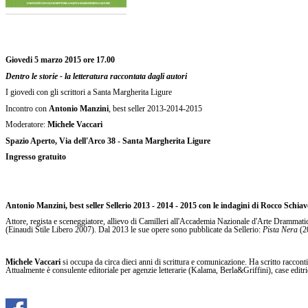
Giovedi 5 marzo 2015 ore 17.00
Dentro le storie - la letteratura raccontata dagli autori
I giovedi con gli scrittori a Santa Margherita Ligure
Incontro con
Antonio Manzini
, best seller 2013-2014-2015
Moderatore:
Michele Vaccari
Spazio Aperto, Via dell'Arco 38 - Santa Margherita Ligure
Ingresso gratuito
Antonio Manzini, best seller Sellerio 2013 - 2014 - 2015 con le indagini di Rocco Schia
Attore, regista e sceneggiatore, allievo di Camilleri all'Accademia Nazionale d'Arte Drammatica
(Einaudi Stile Libero 2007). Dal 2013 le sue opere sono pubblicate da Sellerio:
Pista Nera
(2
Michele Vaccari
si occupa da circa dieci anni di scrittura e comunicazione. Ha scritto raccont
Attualmente è consulente editoriale per agenzie letterarie (Kalama, Berla&Griffini), case editri