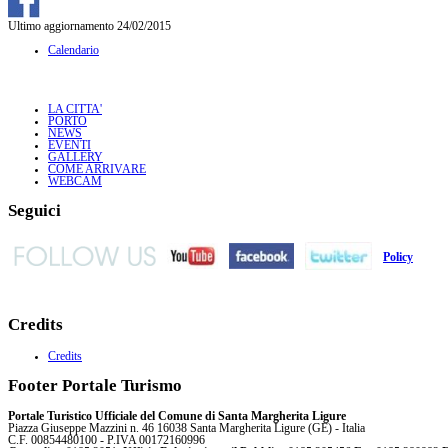
Ultimo aggiornamento 24/02/2015
Calendario
LA CITTA'
PORTO
NEWS
EVENTI
GALLERY
COME ARRIVARE
WEBCAM
Seguici
Policy
Credits
Credits
Footer Portale Turismo
Portale Turistico Ufficiale del Comune di Santa Margherita Ligure
Piazza Giuseppe Mazzini n. 46 16038 Santa Margherita Ligure (GE) - Italia
C.F. 00854480100 - P.IVA 00172160996