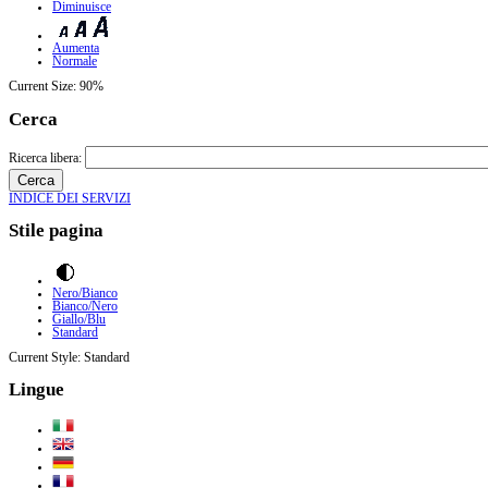
Diminuisce
Aumenta
Normale
Current Size:
90%
Cerca
Ricerca libera:
INDICE DEI SERVIZI
Stile pagina
Nero/Bianco
Bianco/Nero
Giallo/Blu
Standard
Current Style:
Standard
Lingue