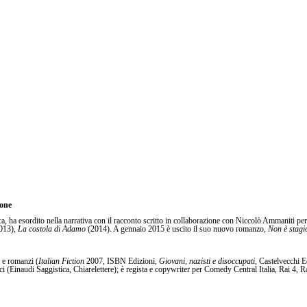
vone
, ha esordito nella narrativa con il racconto scritto in collaborazione con Niccolò Ammaniti per
013),
La costola di Adamo
(2014). A gennaio 2015 è uscito il suo nuovo romanzo,
Non è stagi
i e romanzi (
Italian Fiction
2007, ISBN Edizioni,
Giovani, nazisti e disoccupati
, Castelvecchi E
ci (Einaudi Saggistica, Chiarelettere); è regista e copywriter per Comedy Central Italia, Rai 4, Ra