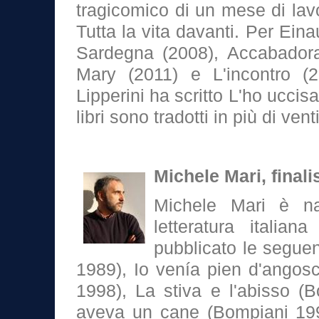
tragicomico di un mese di lavor
Tutta la vita davanti. Per Einau
Sardegna (2008), Accabador
Mary (2011) e L'incontro (
Lipperini ha scritto L'ho uccisa
libri sono tradotti in più di vent
Michele Mari, final
Michele Mari è n
letteratura italian
pubblicato le seguen
1989), Io venía pien d'angosc
1998), La stiva e l'abisso (
aveva un cane (Bompiani 1993;