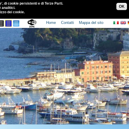
', di cookie persistenti e di Terze Parti.
OK
 analitici.
izzo dei cookie.
Home
Contatti
Mappa del sito