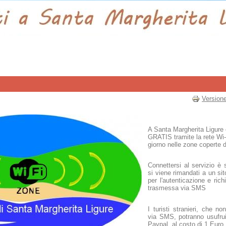
Version
A Santa Margherita Ligur
GRATIS tramite la rete Wi-
giorno nelle zone coperte d
Connettersi al servizio è 
si viene rimandati a un sito
per l'autenticazione e ric
trasmessa via SMS
I turisti stranieri, che n
via SMS, potranno usufruir
Paypal, al costo di 1 Euro.