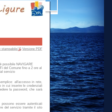
e stampabile
Versione PDF
e è possibile NAVIGARE
Fi del Comune fino a 2 ore al
al servizio
semplice: all'accesso in rete,
 in cui inserire le credenziali
hiedere la password, che sarà
on possono essere autenticati
e del servizio tramite il sito