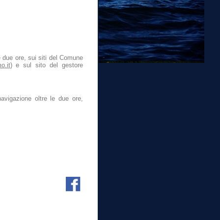
e due ore, sui siti del Comune
o.it
) e sul sito del gestore
avigazione oltre le due ore,