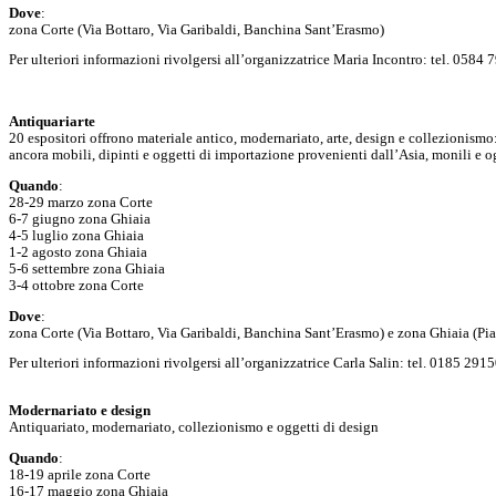
Dove
:
zona Corte (Via Bottaro, Via Garibaldi, Banchina Sant’Erasmo)
Per ulteriori informazioni rivolgersi all’organizzatrice Maria Incontro: tel. 058
Antiquariarte
20 espositori offrono materiale antico, modernariato, arte, design e collezionismo: 
ancora mobili, dipinti e oggetti di importazione provenienti dall’Asia, monili e og
Quando
:
28-29 marzo zona Corte
6-7 giugno zona Ghiaia
4-5 luglio zona Ghiaia
1-2 agosto zona Ghiaia
5-6 settembre zona Ghiaia
3-4 ottobre zona Corte
Dove
:
zona Corte (Via Bottaro, Via Garibaldi, Banchina Sant’Erasmo) e zona Ghiaia (Pia
Per ulteriori informazioni rivolgersi all’organizzatrice Carla Salin: tel. 0185 29
Modernariato e design
Antiquariato, modernariato, collezionismo e oggetti di design
Quando
:
18-19 aprile zona Corte
16-17 maggio zona Ghiaia