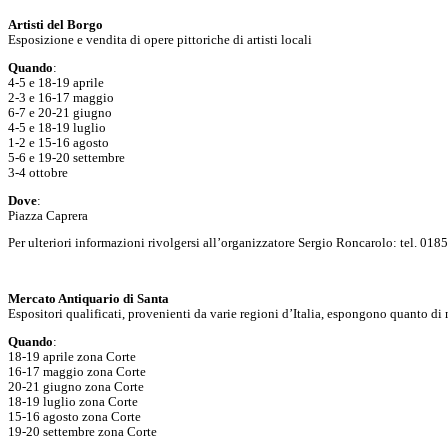
Artisti del Borgo
Esposizione e vendita di opere pittoriche di artisti locali
Quando
:
4-5 e 18-19 aprile
2-3 e 16-17 maggio
6-7 e 20-21 giugno
4-5 e 18-19 luglio
1-2 e 15-16 agosto
5-6 e 19-20 settembre
3-4 ottobre
Dove
:
Piazza Caprera
Per ulteriori informazioni rivolgersi all’organizzatore Sergio Roncarolo: tel. 01
Mercato Antiquario di Santa
Espositori qualificati, provenienti da varie regioni d’Italia, espongono quanto di 
Quando
:
18-19 aprile zona Corte
16-17 maggio zona Corte
20-21 giugno zona Corte
18-19 luglio zona Corte
15-16 agosto zona Corte
19-20 settembre zona Corte