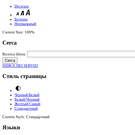
Decrease
Increase
Нормальный
Current Size:
100%
Cerca
Ricerca libera:
INDICE DEI SERVIZI
Стиль страницы
Черный/Белый
Белый/Черный
Желтый/Синий
Стандартный
Current Style:
Стандартный
Языки