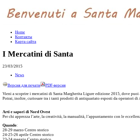
Home
Контакты
Карта сайта
I Mercatini di Santa
23/03/2015
News
Версия для печати
PDF-версия
Vieni a scoprire i mercatini di Santa Margherita Ligure edizione 2015, dove puoi am
Potrai, inoltre, curiosare tra i tanti prodotti di antiquariato esposti da operato
Arti e sapori di Nord Ovest
Per chi apprezza l’arte, la creatività, la manualità, l’appuntamento con le eccellenze
Quando
:
28-29 marzo Centro storico
24-25-26 aprile Centro storico
23-24 maggio Centro storico