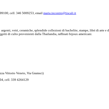
4 799100, cell. 346 5009253, email
maria.incontro@tiscali.it
argenti, vetri, ceramiche, splendide collezioni di bachelite, stampe, libri di arte e 
getti di culto provenienti dalla Thailandia, raffinati bijoux americani.
zza Vittorio Veneto, Via Gramsci)
1504, cell. 339 4264129