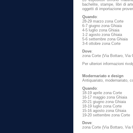
bachelite, stampe, libri di ar
oggetti di importazione proveni
Quando
:
28-29 marzo zona Corte
6-7 giugno zona Ghiaia
4-5 luglio zona Ghiaia
1-2 agosto zona Ghiaia
5-6 settembre zona Ghiaia
3-4 ottobre zona Corte
Dove
:
zona Corte (Via Bottaro, Via
Per ulteriori informazioni rivo
Modernariato e design
Antiquariato, modernariato, c
Quando
:
18-19 aprile zona Corte
16-17 maggio zona Ghiaia
20-21 giugno zona Ghiaia
18-19 luglio zona Corte
15-16 agosto zona Ghiaia
19-20 settembre zona Corte
Dove
:
zona Corte (Via Bottaro, Via