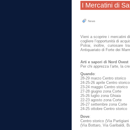
I Mercatini di S
News
Vieni a scoprire i mercatini d
cogliere l’opportunità di acqu
Potrai, inoltre, curiosare t
Antiquariato di Forte dei Mar
Arti e sapori di Nord Ovest
Per chi apprezza l’arte, la cre
Quando
:
28-29 marzo Centro storico
24-25-26 aprile Centro storico
23-24 maggio Centro storico
27-28 giugno zona Corte
25-26 luglio zona Ghiaia
22-23 agosto zona Corte
26-27 settembre zona Corte
24-25 ottobre Centro storico
Dove
:
Centro storico (Via Partigian
(Via Bottaro, Via Garibaldi,