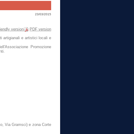
23/03/2015
riendly version
PDF version
rtigianali e artistici locali e
 dell'Associazione Promozione
ti.
eto, Via Gramsci) e zona Corte