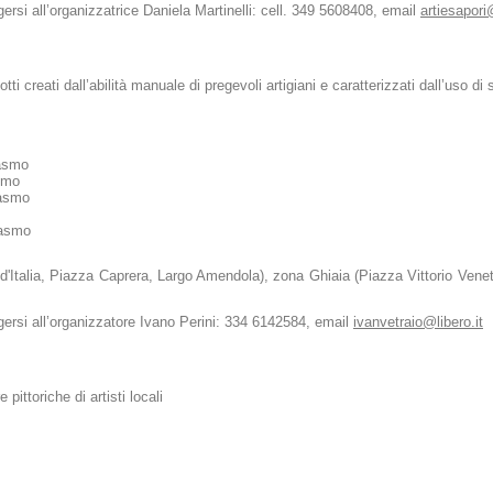
lgersi all’organizzatrice Daniela Martinelli: cell. 349 5608408, email
artiesapori@
ti creati dall’abilità manuale di pregevoli artigiani e caratterizzati dall’uso di
rasmo
smo
rasmo
rasmo
i d'Italia, Piazza Caprera, Largo Amendola), zona Ghiaia (Piazza Vittorio Ven
olgersi all’organizzatore Ivano Perini: 334 6142584, email
ivanvetraio@libero.it
pittoriche di artisti locali