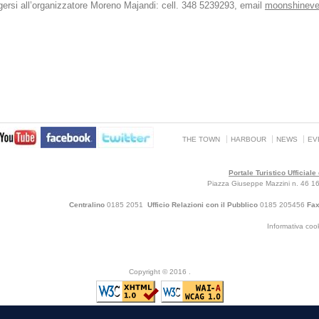
olgersi all’organizzatore Moreno Majandi: cell. 348 5239293, email
moonshineve
THE TOWN
HARBOUR
NEWS
EV
Portale Turistico Ufficial
Piazza Giuseppe Mazzini n. 46 160
Centralino
0185 2051
Ufficio Relazioni con il Pubblico
0185 205456
Fa
Informativa co
Copyright © 2016
.