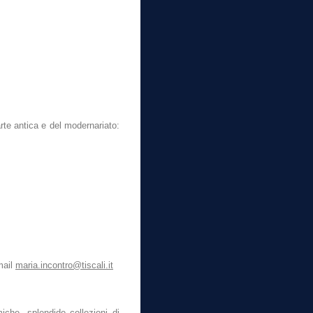
arte antica e del modernariato:
mail
maria.incontro@tiscali.it
miche, splendide collezioni di