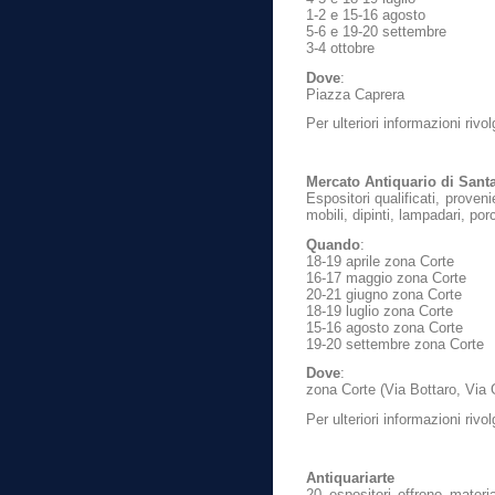
1-2 e 15-16 agosto
5-6 e 19-20 settembre
3-4 ottobre
Dove
:
Piazza Caprera
Per ulteriori informazioni riv
Mercato Antiquario di Sant
Espositori qualificati, proven
mobili, dipinti, lampadari, po
Quando
:
18-19 aprile zona Corte
16-17 maggio zona Corte
20-21 giugno zona Corte
18-19 luglio zona Corte
15-16 agosto zona Corte
19-20 settembre zona Corte
Dove
:
zona Corte (Via Bottaro, Via
Per ulteriori informazioni riv
Antiquariarte
20 espositori offrono materia