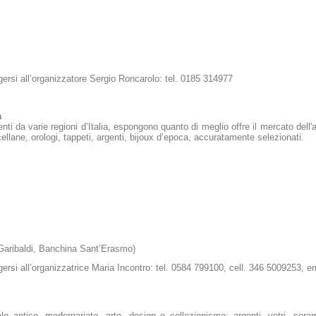
olgersi all’organizzatore Sergio Roncarolo: tel. 0185 314977
a
ienti da varie regioni d’Italia, espongono quanto di meglio offre il mercato dell'
rcellane, orologi, tappeti, argenti, bijoux d’epoca, accuratamente selezionati.
 Garibaldi, Banchina Sant’Erasmo)
olgersi all’organizzatrice Maria Incontro: tel. 0584 799100, cell. 346 5009253, e
le antico, modernariato, arte, design e collezionismo: argenti, vetri, cera