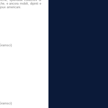
che, e ancora mobili, dipinti e
bijoux americani.
 Gramsci)
 Gramsci)