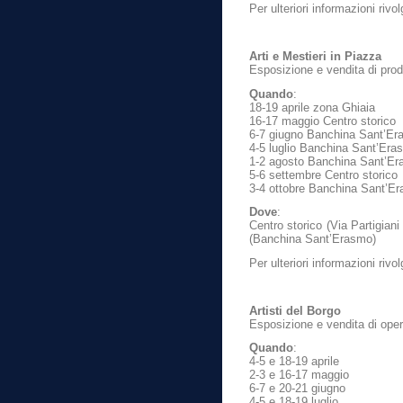
Per ulteriori informazioni rivo
Arti e Mestieri in Piazza
Esposizione e vendita di prodot
Quando
:
18-19 aprile zona Ghiaia
16-17 maggio Centro storico
6-7 giugno Banchina Sant’E
4-5 luglio Banchina Sant’Era
1-2 agosto Banchina Sant’E
5-6 settembre Centro storico
3-4 ottobre Banchina Sant’E
Dove
:
Centro storico (Via Partigian
(Banchina Sant’Erasmo)
Per ulteriori informazioni riv
Artisti del Borgo
Esposizione e vendita di opere 
Quando
:
4-5 e 18-19 aprile
2-3 e 16-17 maggio
6-7 e 20-21 giugno
4-5 e 18-19 luglio