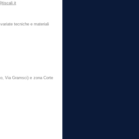
tiscali.it
 svariate tecniche e materiali
eto, Via Gramsci) e zona Corte