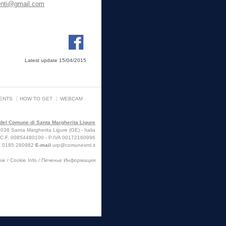
nti@gmail.com
Latest update 15/04/2015
ENTS
HOW TO GET
WEBCAM
e del Comune di Santa Margherita Ligure
38 Santa Margherita Ligure (GE) - Italia
C.F. 00854480100 - P.IVA 00172160996
x
0185 280982
E-mail
urp@comunesml.it
okie / Cookie Info / Печенье Информация