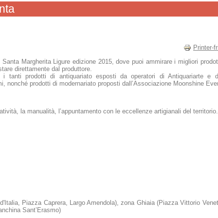
anta
Printer-f
i Santa Margherita Ligure edizione 2015, dove puoi ammirare i migliori prodotti a
istare direttamente dal produttore.
ra i tanti prodotti di antiquariato esposti da operatori di Antiquariarte e
mi, nonché prodotti di modernariato proposti dall’Associazione Moonshine Even
atività, la manualità, l’appuntamento con le eccellenze artigianali del territorio.
i d'Italia, Piazza Caprera, Largo Amendola), zona Ghiaia (Piazza Vittorio Ven
 Banchina Sant’Erasmo)