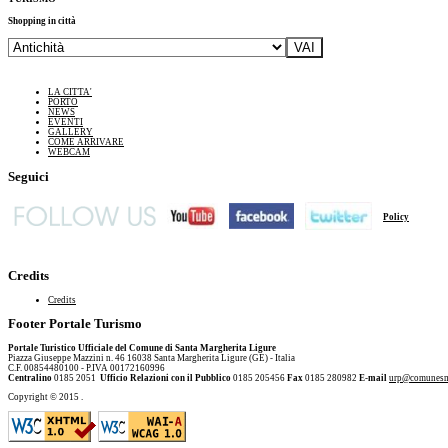
Shopping in città
LA CITTA'
PORTO
NEWS
EVENTI
GALLERY
COME ARRIVARE
WEBCAM
Seguici
Policy
Credits
Credits
Footer Portale Turismo
Portale Turistico Ufficiale del Comune di Santa Margherita Ligure
Piazza Giuseppe Mazzini n. 46 16038 Santa Margherita Ligure (GE) - Italia
C.F. 00854480100 - P.IVA 00172160996
Centralino
0185 2051
Ufficio Relazioni con il Pubblico
0185 205456
Fax
0185 280982
E-mail
urp@comunesm
Copyright © 2015
.