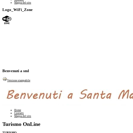
Mappa del sito
Logo_WiFi_Zone
Benvenuti a sml
Versione stampabile
Home
Contatti
Mappa del sito
Turismo OnLine
TURISMO