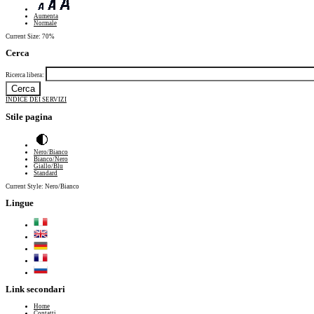
Aumenta
Normale
Current Size:
70%
Cerca
Ricerca libera:
INDICE DEI SERVIZI
Stile pagina
Nero/Bianco
Bianco/Nero
Giallo/Blu
Standard
Current Style:
Nero/Bianco
Lingue
Link secondari
Home
Contatti