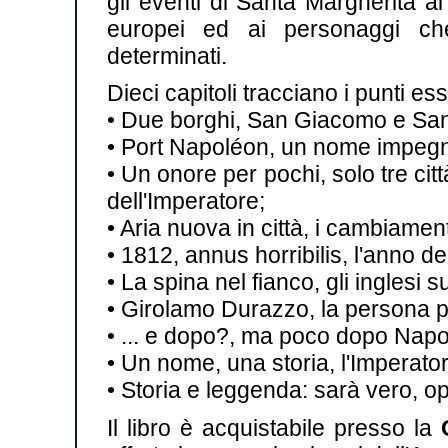
gli eventi di Santa Margherita ai
europei ed ai personaggi ch
determinati.
Dieci capitoli tracciano i punti ess
• Due borghi, San Giacomo e Santa 
• Port Napoléon, un nome impegn
• Un onore per pochi, solo tre cit
dell'Imperatore;
• Aria nuova in città, i cambiamen
• 1812, annus horribilis, l'anno de
• La spina nel fianco, gli inglesi su
• Girolamo Durazzo, la persona pi
• ... e dopo?, ma poco dopo Nap
• Un nome, una storia, l'Imperator
• Storia e leggenda: sarà vero, 
Il libro è acquistabile presso la